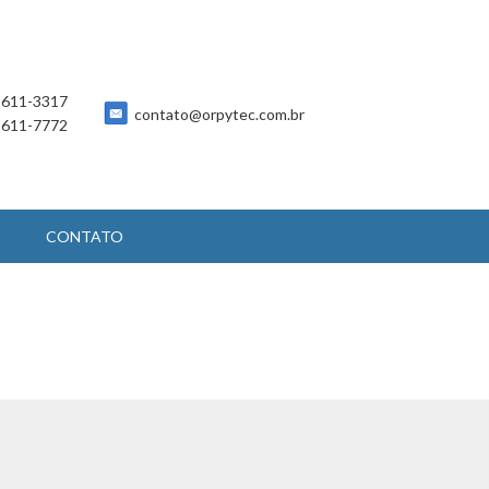
 5611-3317
contato@orpytec.com.br
 5611-7772
CONTATO