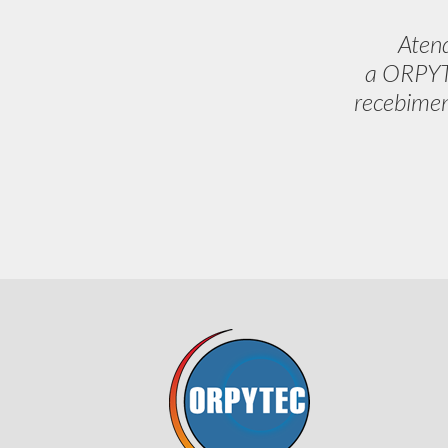
Aten
a ORPYTE
recebimen