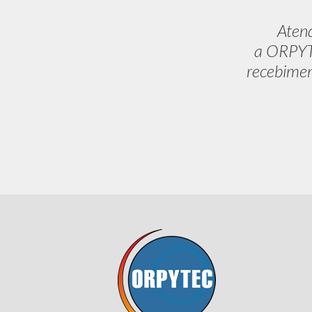
Aten
a ORPYTE
recebimen