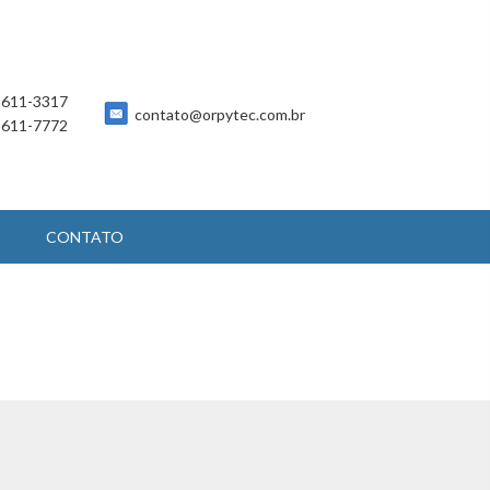
 5611-3317
contato@orpytec.com.br
 5611-7772
CONTATO