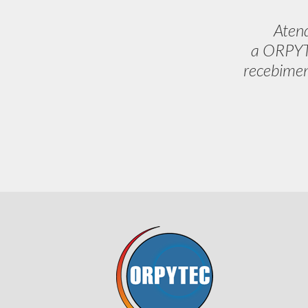
Aten
a ORPYTE
recebimen