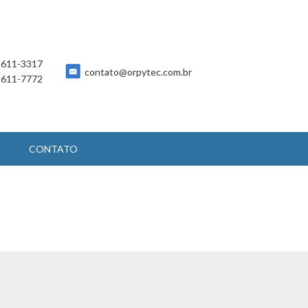
 5611-3317
contato@orpytec.com.br
 5611-7772
CONTATO