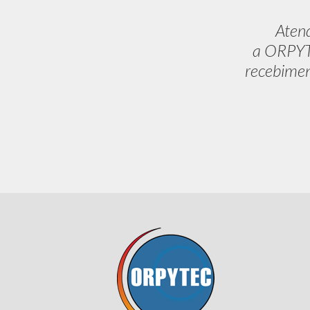
Aten
a ORPYTE
recebimen