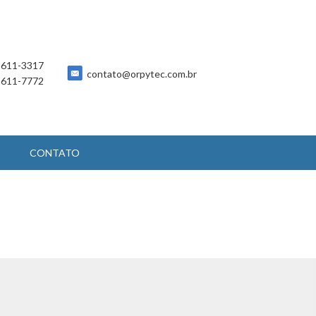
 5611-3317
contato@orpytec.com.br
 5611-7772
CONTATO