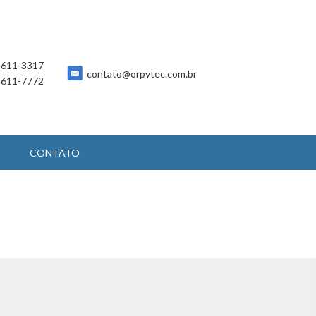
 5611-3317
contato@orpytec.com.br
 5611-7772
CONTATO