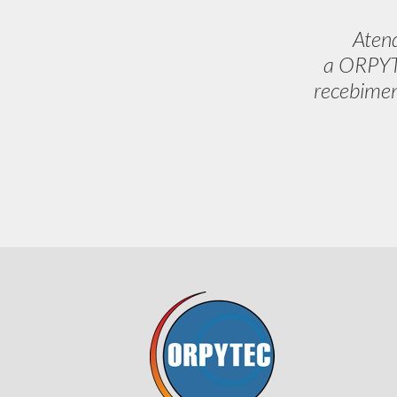
Aten
a ORPYTE
recebimen