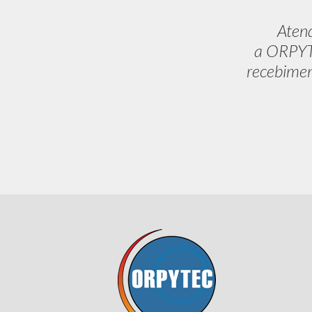
Aten
a ORPYTE
recebimen