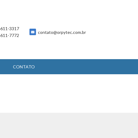
 5611-3317
contato@orpytec.com.br
 5611-7772
CONTATO