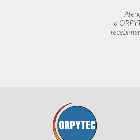
Aten
a ORPYTE
recebimen