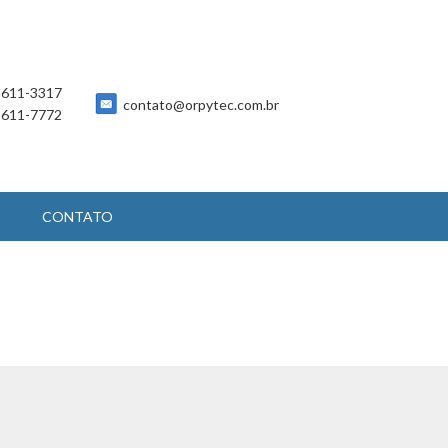
 5611-3317
contato@orpytec.com.br
 5611-7772
CONTATO