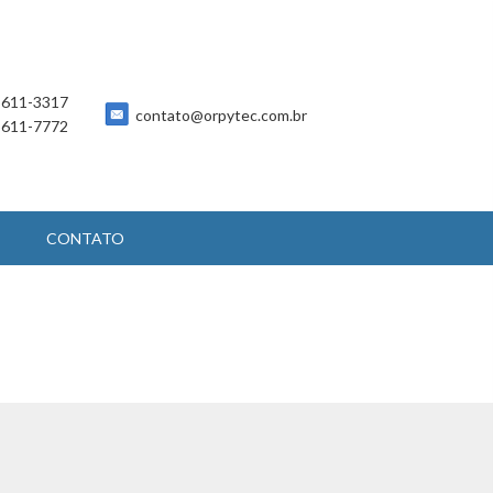
 5611-3317
contato@orpytec.com.br
 5611-7772
CONTATO