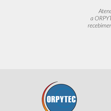
Aten
a ORPYTE
recebimen