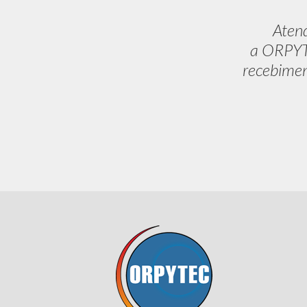
Aten
a ORPYTE
recebimen