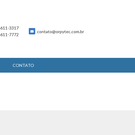
 5611-3317
contato@orpytec.com.br
 5611-7772
CONTATO