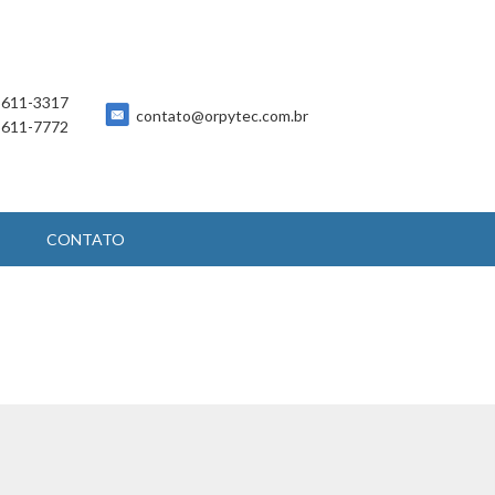
 5611-3317
contato@orpytec.com.br
 5611-7772
CONTATO