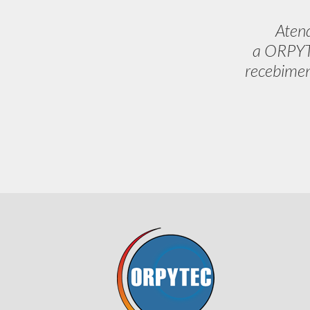
Aten
a ORPYTE
recebimen