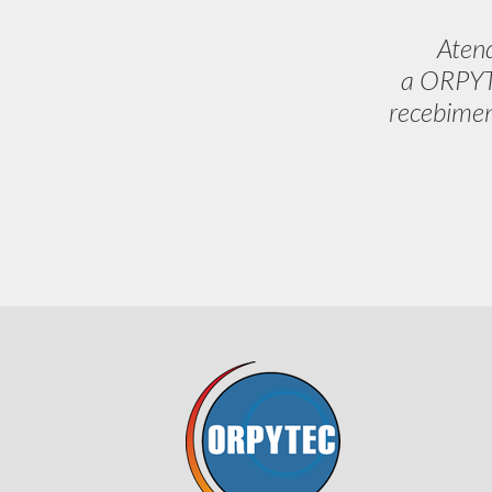
Aten
a ORPYTE
recebimen