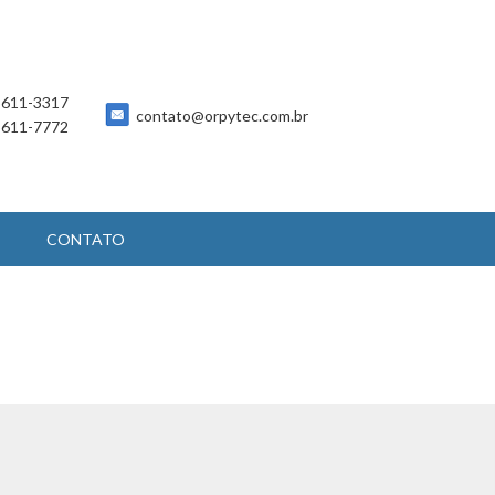
 5611-3317
contato@orpytec.com.br
 5611-7772
CONTATO