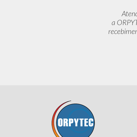
Aten
a ORPYTE
recebimen