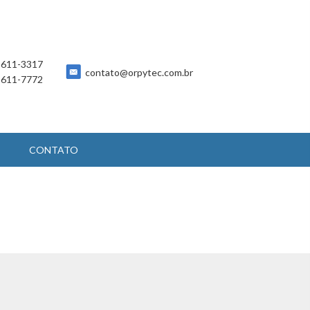
 5611-3317
contato@orpytec.com.br
 5611-7772
CONTATO