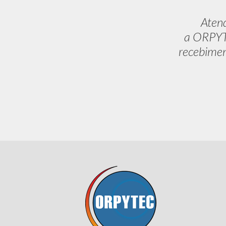
Aten
a ORPYTE
recebimen