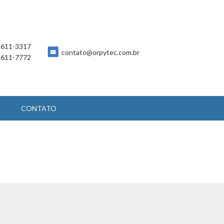
 5611-3317
contato@orpytec.com.br
 5611-7772
CONTATO