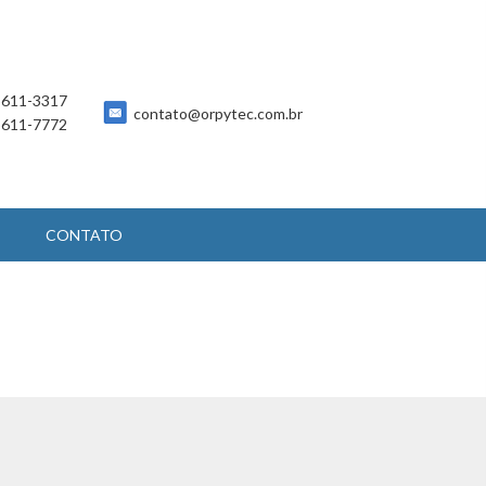
 5611-3317
contato@orpytec.com.br
 5611-7772
CONTATO