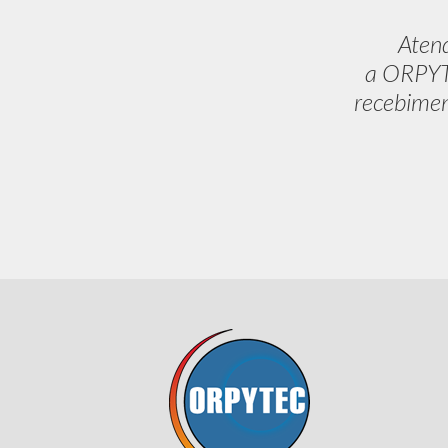
Aten
a ORPYTE
recebimen