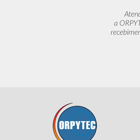
Aten
a ORPYTE
recebimen