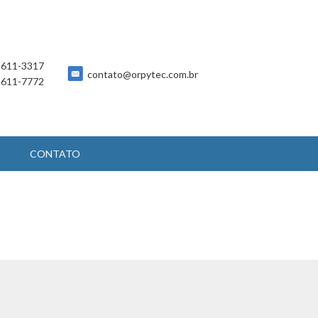
 5611-3317
contato@orpytec.com.br
 5611-7772
CONTATO