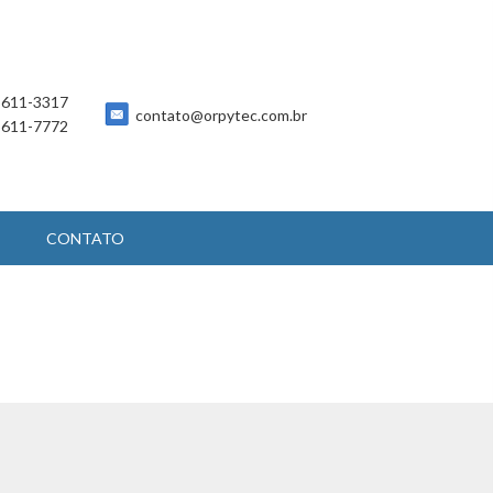
 5611-3317
contato@orpytec.com.br
 5611-7772
CONTATO