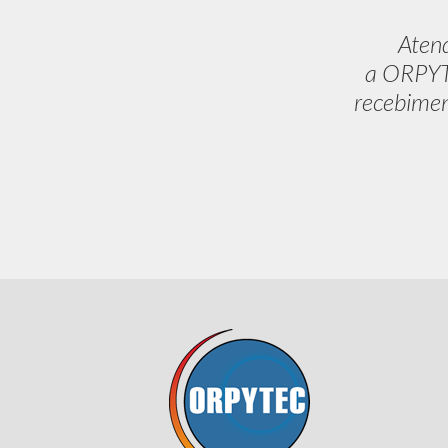
Aten
a ORPYTE
recebimen